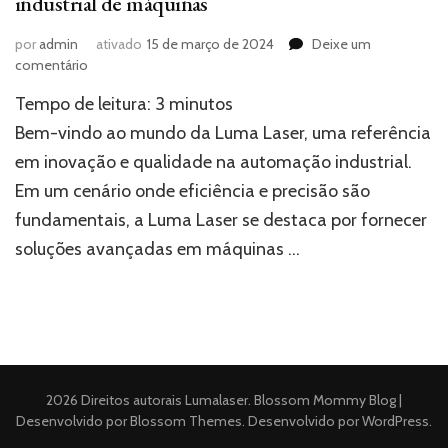
industrial de máquinas
por
admin
ativado
15 de março de 2024
Deixe um
em
comentário
Luma
Tempo de leitura:
3
minutos
Laser:
excelência
Bem-vindo ao mundo da Luma Laser, uma referência
na
em inovação e qualidade na automação industrial.
automação
Em um cenário onde eficiência e precisão são
industrial
de
fundamentais, a Luma Laser se destaca por fornecer
máquinas
soluções avançadas em máquinas …
2026 Direitos autorais
Lumalaser
.
Blossom Mommy Blog |
Desenvolvido por
Blossom Themes
. Desenvolvido por
WordPress
.